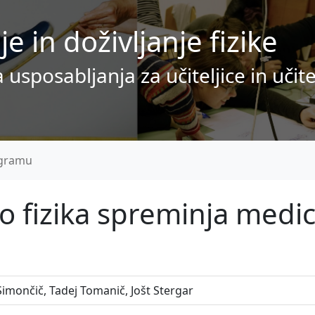
 in doživljanje fizike
posabljanja za učiteljice in učitel
gramu
o fizika spreminja medi
Simončič, Tadej Tomanič, Jošt Stergar