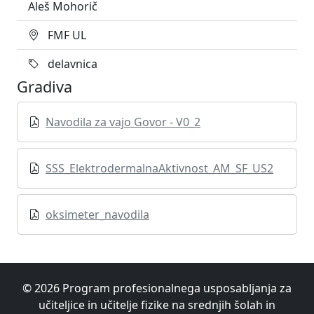
Aleš Mohorič
FMF UL
delavnica
Gradiva
Navodila za vajo Govor - V0_2
SSS_ElektrodermalnaAktivnost_AM_SF_US2
oksimeter_navodila
© 2026 Program profesionalnega usposabljanja za
učiteljice in učitelje fizike na srednjih šolah in